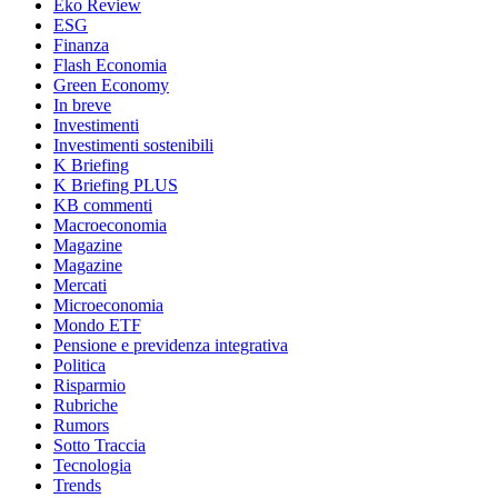
Eko Review
ESG
Finanza
Flash Economia
Green Economy
In breve
Investimenti
Investimenti sostenibili
K Briefing
K Briefing PLUS
KB commenti
Macroeconomia
Magazine
Magazine
Mercati
Microeconomia
Mondo ETF
Pensione e previdenza integrativa
Politica
Risparmio
Rubriche
Rumors
Sotto Traccia
Tecnologia
Trends