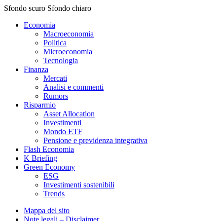
Sfondo scuro
Sfondo chiaro
Economia
Macroeconomia
Politica
Microeconomia
Tecnologia
Finanza
Mercati
Analisi e commenti
Rumors
Risparmio
Asset Allocation
Investimenti
Mondo ETF
Pensione e previdenza integrativa
Flash Economia
K Briefing
Green Economy
ESG
Investimenti sostenibili
Trends
Mappa del sito
Note legali – Disclaimer