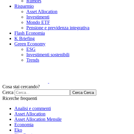
Rumors
Risparmio
Asset Allocation
Investimenti
Mondo ETF
Pensione e previdenza integrativa
Flash Economia
K Briefing
Green Economy
ESG
Investimenti sostenibili
Trends
Cosa stai cercando?
Cerca
Cerca
Cerca
Ricerche frequenti
Analisi e commenti
Asset Allocation
Asset Allocation Mensile
Economia
Eko