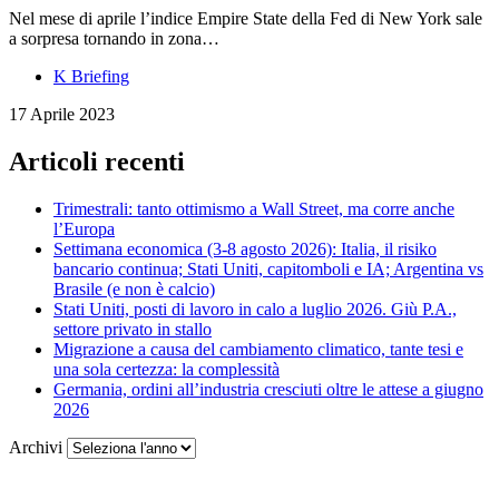
Nel mese di aprile l’indice Empire State della Fed di New York sale
a sorpresa tornando in zona…
K Briefing
17 Aprile 2023
Articoli recenti
Trimestrali: tanto ottimismo a Wall Street, ma corre anche
l’Europa
Settimana economica (3-8 agosto 2026): Italia, il risiko
bancario continua; Stati Uniti, capitomboli e IA; Argentina vs
Brasile (e non è calcio)
Stati Uniti, posti di lavoro in calo a luglio 2026. Giù P.A.,
settore privato in stallo
Migrazione a causa del cambiamento climatico, tante tesi e
una sola certezza: la complessità
Germania, ordini all’industria cresciuti oltre le attese a giugno
2026
Archivi