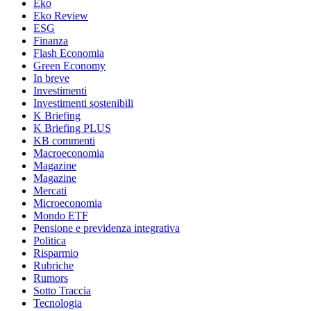
Eko
Eko Review
ESG
Finanza
Flash Economia
Green Economy
In breve
Investimenti
Investimenti sostenibili
K Briefing
K Briefing PLUS
KB commenti
Macroeconomia
Magazine
Magazine
Mercati
Microeconomia
Mondo ETF
Pensione e previdenza integrativa
Politica
Risparmio
Rubriche
Rumors
Sotto Traccia
Tecnologia