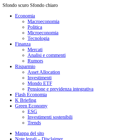
Sfondo scuro
Sfondo chiaro
Economia
Macroeconomia
Politica
Microeconomia
Tecnologia
Finanza
Mercati
Analisi e commenti
Rumors
Risparmio
Asset Allocation
Investimenti
Mondo ETF
Pensione e previdenza integrativa
Flash Economia
K Briefing
Green Economy
ESG
Investimenti sostenibili
Trends
Mappa del sito
Note legali – Disclaimer