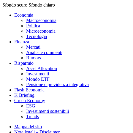
Sfondo scuro
Sfondo chiaro
Economia
Macroeconomia
Politica
Microeconomia
Tecnologia
Finanza
Mercati
Analisi e commenti
Rumors
Risparmio
Asset Allocation
Investimenti
Mondo ETF
Pensione e previdenza integrativa
Flash Economia
K Briefing
Green Economy
ESG
Investimenti sostenibili
Trends
Mappa del sito
Note legali – Disclaimer