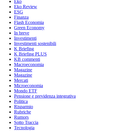
Eko
Eko Review
ESG
Finanza
Flash Economia
Green Economy
In breve
Investimenti
Investimenti sostenibili
K Briefing
K Briefing PLUS
KB commenti
Macroeconomia
Magazine
Magazine
Mercati
Microeconomia
Mondo ETF
Pensione e previdenza integrativa
Politica
Risparmio
Rubriche
Rumors
Sotto Traccia
Tecnologia