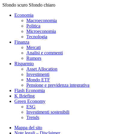
Sfondo scuro
Sfondo chiaro
Economia
Macroeconomia
Politica
Microeconomia
Tecnologia
Finanza
Mercati
Analisi e commenti
Rumors
Risparmio
Asset Allocation
Investimenti
Mondo ETF
Pensione e previdenza integrativa
Flash Economia
K Briefing
Green Economy
ESG
Investimenti sostenibili
Trends
Mappa del sito
Note legali – Disclaimer