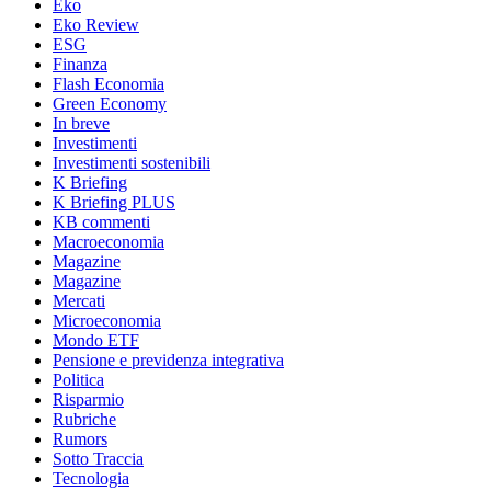
Eko
Eko Review
ESG
Finanza
Flash Economia
Green Economy
In breve
Investimenti
Investimenti sostenibili
K Briefing
K Briefing PLUS
KB commenti
Macroeconomia
Magazine
Magazine
Mercati
Microeconomia
Mondo ETF
Pensione e previdenza integrativa
Politica
Risparmio
Rubriche
Rumors
Sotto Traccia
Tecnologia