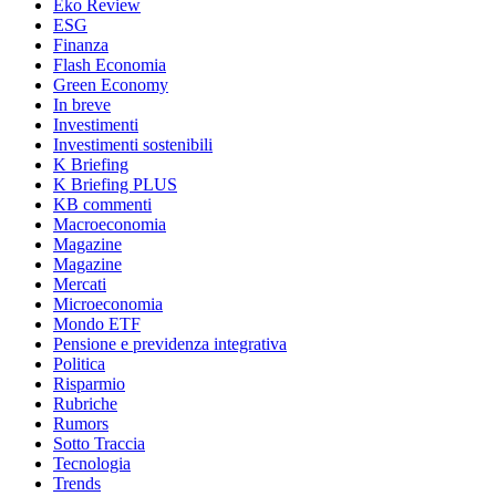
Eko Review
ESG
Finanza
Flash Economia
Green Economy
In breve
Investimenti
Investimenti sostenibili
K Briefing
K Briefing PLUS
KB commenti
Macroeconomia
Magazine
Magazine
Mercati
Microeconomia
Mondo ETF
Pensione e previdenza integrativa
Politica
Risparmio
Rubriche
Rumors
Sotto Traccia
Tecnologia
Trends