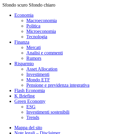
Sfondo scuro
Sfondo chiaro
Economia
Macroeconomia
Politica
Microeconomia
Tecnologia
Finanza
Mercati
Analisi e commenti
Rumors
Risparmio
Asset Allocation
Investimenti
Mondo ETF
Pensione e previdenza integrativa
Flash Economia
K Briefing
Green Economy
ESG
Investimenti sostenibili
Trends
Mappa del sito
Note legali – Disclaimer