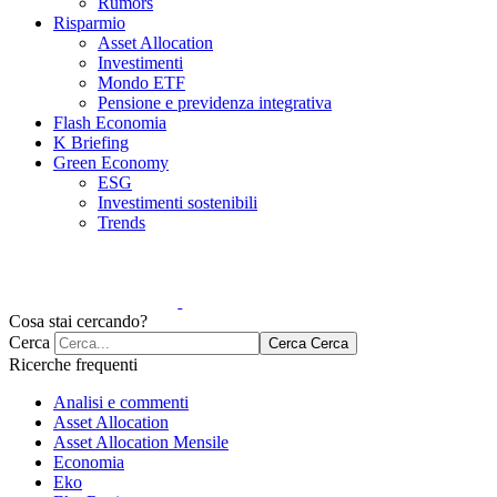
Rumors
Risparmio
Asset Allocation
Investimenti
Mondo ETF
Pensione e previdenza integrativa
Flash Economia
K Briefing
Green Economy
ESG
Investimenti sostenibili
Trends
Cosa stai cercando?
Cerca
Cerca
Cerca
Ricerche frequenti
Analisi e commenti
Asset Allocation
Asset Allocation Mensile
Economia
Eko