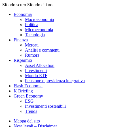
Sfondo scuro
Sfondo chiaro
Economia
Macroeconomia
Politica
Microeconomia
Tecnologia
Finanza
Mercati
Analisi e commenti
Rumors
Risparmio
Asset Allocation
Investimenti
Mondo ETF
Pensione e previdenza integrativa
Flash Economia
K Briefing
Green Economy
ESG
Investimenti sostenibili
Trends
Mappa del sito
Note legali – Disclaimer