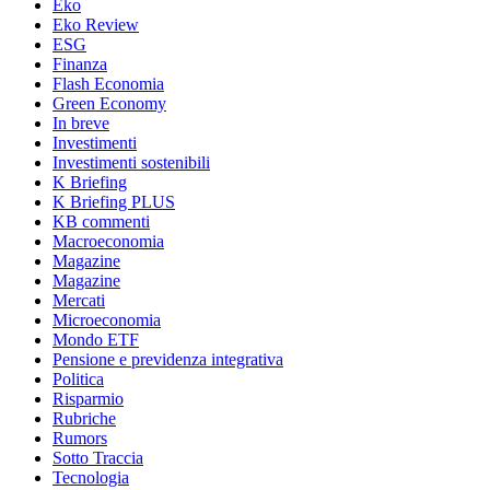
Eko
Eko Review
ESG
Finanza
Flash Economia
Green Economy
In breve
Investimenti
Investimenti sostenibili
K Briefing
K Briefing PLUS
KB commenti
Macroeconomia
Magazine
Magazine
Mercati
Microeconomia
Mondo ETF
Pensione e previdenza integrativa
Politica
Risparmio
Rubriche
Rumors
Sotto Traccia
Tecnologia