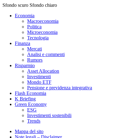
Sfondo scuro
Sfondo chiaro
Economia
Macroeconomia
Politica
Microeconomia
Tecnologia
Finanza
Mercati
Analisi e commenti
Rumors
Risparmio
Asset Allocation
Investimenti
Mondo ETF
Pensione e previdenza integrativa
Flash Economia
K Briefing
Green Economy
ESG
Investimenti sostenibili
Trends
Mappa del sito
Note legali – Disclaimer