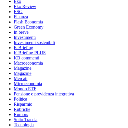
Eko
Eko Review
ESG
Finanza
Flash Economia
Green Economy
In breve
Investimenti
Investimenti sostenibili
K Briefing
K Briefing PLUS
KB commenti
Macroeconomia
Magazine
Magazine
Mercati
Microeconomia
Mondo ETF
Pensione e previdenza integrativa
Politica
Risparmio
Rubriche
Rumors
Sotto Traccia
Tecnologia