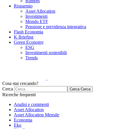
Rumors
Risparmio
Asset Allocation
Investimenti
Mondo ETF
Pensione e previdenza integrativa
Flash Economia
K Briefing
Green Economy
ESG
Investimenti sostenibili
Trends
Cosa stai cercando?
Cerca
Cerca
Cerca
Ricerche frequenti
Analisi e commenti
Asset Allocation
Asset Allocation Mensile
Economia
Eko