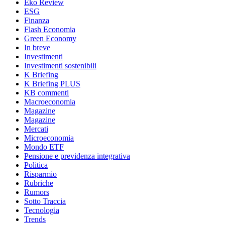
Eko Review
ESG
Finanza
Flash Economia
Green Economy
In breve
Investimenti
Investimenti sostenibili
K Briefing
K Briefing PLUS
KB commenti
Macroeconomia
Magazine
Magazine
Mercati
Microeconomia
Mondo ETF
Pensione e previdenza integrativa
Politica
Risparmio
Rubriche
Rumors
Sotto Traccia
Tecnologia
Trends