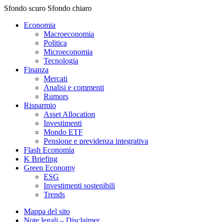
Sfondo scuro
Sfondo chiaro
Economia
Macroeconomia
Politica
Microeconomia
Tecnologia
Finanza
Mercati
Analisi e commenti
Rumors
Risparmio
Asset Allocation
Investimenti
Mondo ETF
Pensione e previdenza integrativa
Flash Economia
K Briefing
Green Economy
ESG
Investimenti sostenibili
Trends
Mappa del sito
Note legali – Disclaimer