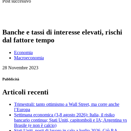
Post successivo
Banche e tassi di interesse elevati, rischi
dal fattore tempo
Economia
Macroeconomia
28 Novembre 2023
Pubblicità
Articoli recenti
Trimestrali: tanto ottimismo a Wall Street, ma corre anche
l’Europa
Settimana economica (3-8 agosto 2026): Italia, il risiko
bancario continua; Stati Uniti, capitomboli e IA; Argentina vs
Brasile (e non è calcio)
Stati Uniti, posti di lavoro in calo a luglio 2026. Giù P.A.,