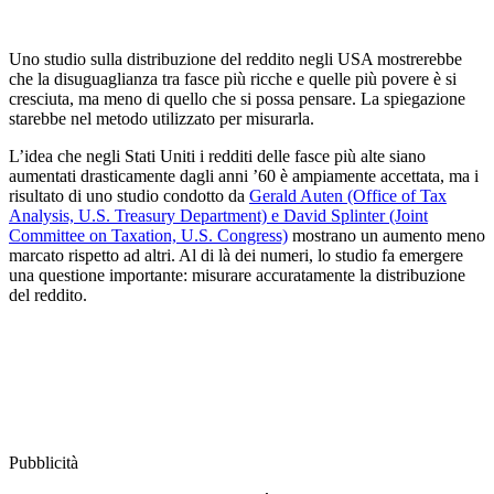
Uno studio sulla distribuzione del reddito negli USA mostrerebbe
che la disuguaglianza tra fasce più ricche e quelle più povere è si
cresciuta, ma meno di quello che si possa pensare. La spiegazione
starebbe nel metodo utilizzato per misurarla.
L’idea che negli Stati Uniti i redditi delle fasce più alte siano
aumentati drasticamente dagli anni ’60 è ampiamente accettata, ma i
risultato di uno studio condotto da
Gerald Auten (Office of Tax
Analysis, U.S. Treasury Department) e David Splinter (Joint
Committee on Taxation, U.S. Congress)
mostrano un aumento meno
marcato rispetto ad altri. Al di là dei numeri, lo studio fa emergere
una questione importante: misurare accuratamente la distribuzione
del reddito.
Pubblicità