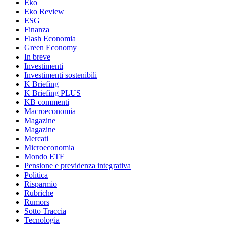
Eko
Eko Review
ESG
Finanza
Flash Economia
Green Economy
In breve
Investimenti
Investimenti sostenibili
K Briefing
K Briefing PLUS
KB commenti
Macroeconomia
Magazine
Magazine
Mercati
Microeconomia
Mondo ETF
Pensione e previdenza integrativa
Politica
Risparmio
Rubriche
Rumors
Sotto Traccia
Tecnologia