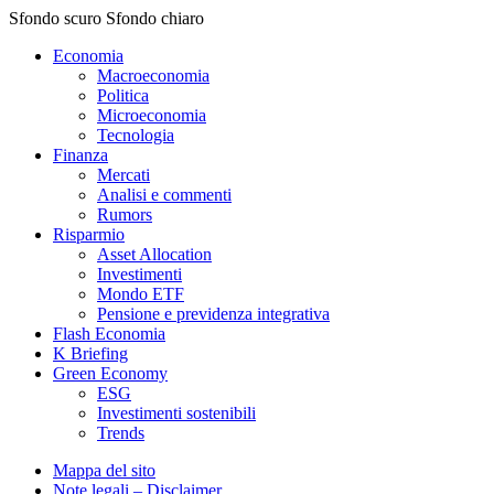
Sfondo scuro
Sfondo chiaro
Economia
Macroeconomia
Politica
Microeconomia
Tecnologia
Finanza
Mercati
Analisi e commenti
Rumors
Risparmio
Asset Allocation
Investimenti
Mondo ETF
Pensione e previdenza integrativa
Flash Economia
K Briefing
Green Economy
ESG
Investimenti sostenibili
Trends
Mappa del sito
Note legali – Disclaimer