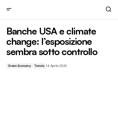
Banche USA e climate change: l’esposizione sembra sotto
controllo
Banche USA e climate
change: l’esposizione
sembra sotto controllo
Green Economy
Trends
14 Aprile 2023