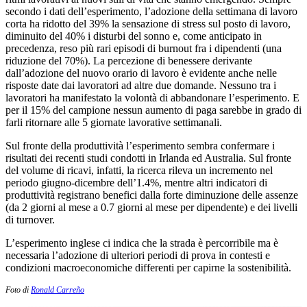
secondo i dati dell’esperimento, l’adozione della settimana di lavoro
corta ha ridotto del 39% la sensazione di stress sul posto di lavoro,
diminuito del 40% i disturbi del sonno e, come anticipato in
precedenza, reso più rari episodi di burnout fra i dipendenti (una
riduzione del 70%). La percezione di benessere derivante
dall’adozione del nuovo orario di lavoro è evidente anche nelle
risposte date dai lavoratori ad altre due domande. Nessuno tra i
lavoratori ha manifestato la volontà di abbandonare l’esperimento. E
per il 15% del campione nessun aumento di paga sarebbe in grado di
farli ritornare alle 5 giornate lavorative settimanali.
Sul fronte della produttività l’esperimento sembra confermare i
risultati dei recenti studi condotti in Irlanda ed Australia. Sul fronte
del volume di ricavi, infatti, la ricerca rileva un incremento nel
periodo giugno-dicembre dell’1.4%, mentre altri indicatori di
produttività registrano benefici dalla forte diminuzione delle assenze
(da 2 giorni al mese a 0.7 giorni al mese per dipendente) e dei livelli
di turnover.
L’esperimento inglese ci indica che la strada è percorribile ma è
necessaria l’adozione di ulteriori periodi di prova in contesti e
condizioni macroeconomiche differenti per capirne la sostenibilità.
Foto di
Ronald Carreño