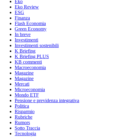
Eko
Eko Review
ESG
Finanza
Flash Economia
Green Economy
In breve
Investimenti
Investimenti sostenibili
K Briefing
K Briefing PLUS
KB commenti
Macroeconomia
Magazine
Magazine
Mercati
Microeconomia
Mondo ETF
Pensione e previdenza integrativa
Politica
Risparmio
Rubriche
Rumors
Sotto Traccia
Tecnologia