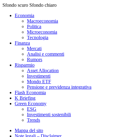
Sfondo scuro
Sfondo chiaro
Economia
Macroeconomia
Politica
Microeconomia
Tecnologia
Finanza
Mercati
Analisi e commenti
Rumors
Risparmio
Asset Allocation
Investimenti
Mondo ETF
Pensione e previdenza integrativa
Flash Economia
K Briefing
Green Economy
ESG
Investimenti sostenibili
Trends
Mappa del sito
Note legali – Disclaimer