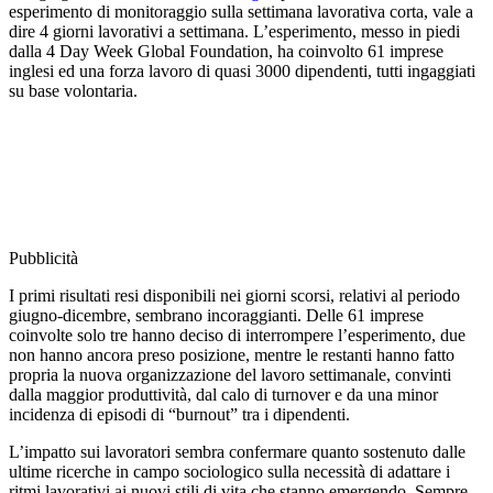
esperimento di monitoraggio sulla settimana lavorativa corta, vale a
dire 4 giorni lavorativi a settimana. L’esperimento, messo in piedi
dalla 4 Day Week Global Foundation, ha coinvolto 61 imprese
inglesi ed una forza lavoro di quasi 3000 dipendenti, tutti ingaggiati
su base volontaria.
Pubblicità
I primi risultati resi disponibili nei giorni scorsi, relativi al periodo
giugno-dicembre, sembrano incoraggianti. Delle 61 imprese
coinvolte solo tre hanno deciso di interrompere l’esperimento, due
non hanno ancora preso posizione, mentre le restanti hanno fatto
propria la nuova organizzazione del lavoro settimanale, convinti
dalla maggior produttività, dal calo di turnover e da una minor
incidenza di episodi di “burnout” tra i dipendenti.
L’impatto sui lavoratori sembra confermare quanto sostenuto dalle
ultime ricerche in campo sociologico sulla necessità di adattare i
ritmi lavorativi ai nuovi stili di vita che stanno emergendo. Sempre