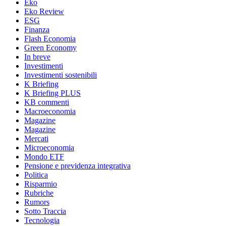
Eko
Eko Review
ESG
Finanza
Flash Economia
Green Economy
In breve
Investimenti
Investimenti sostenibili
K Briefing
K Briefing PLUS
KB commenti
Macroeconomia
Magazine
Magazine
Mercati
Microeconomia
Mondo ETF
Pensione e previdenza integrativa
Politica
Risparmio
Rubriche
Rumors
Sotto Traccia
Tecnologia