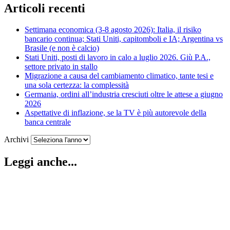
Articoli recenti
Settimana economica (3-8 agosto 2026): Italia, il risiko
bancario continua; Stati Uniti, capitomboli e IA; Argentina vs
Brasile (e non è calcio)
Stati Uniti, posti di lavoro in calo a luglio 2026. Giù P.A.,
settore privato in stallo
Migrazione a causa del cambiamento climatico, tante tesi e
una sola certezza: la complessità
Germania, ordini all’industria cresciuti oltre le attese a giugno
2026
Aspettative di inflazione, se la TV è più autorevole della
banca centrale
Archivi
Leggi anche...