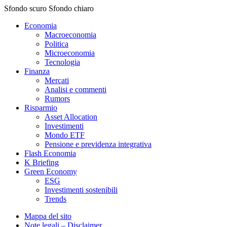
Sfondo scuro
Sfondo chiaro
Economia
Macroeconomia
Politica
Microeconomia
Tecnologia
Finanza
Mercati
Analisi e commenti
Rumors
Risparmio
Asset Allocation
Investimenti
Mondo ETF
Pensione e previdenza integrativa
Flash Economia
K Briefing
Green Economy
ESG
Investimenti sostenibili
Trends
Mappa del sito
Note legali – Disclaimer