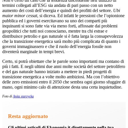
Non è certo un caso che la tendenza discendente nell’utilizzo di
termini collegati all’ESG sia andata di pari passo con un netto
aumento dei costi dell’energia e quindi dei profitti del settore.
Ubi
maior minor cessat
, si diceva. Ed infatti le pressioni che l’opionione
pubblica ed i governi esercitavano su uno dei comparti più
inquinanti si sono fatte via via meno forti, affossate dai problemi
geopolitici che tutti noi conosciamo, mentre tra chi estrae e
distribuisce petrolio e gas naturale si è fatta larga la consapevolezza
che la transizione energetica sarà molto più complicata di quanto i
governi immaginassero e che il ruolo dell’energia fossile non
diventerà marginale in tempi brevi.
Certo, si potrà obiettare che le parole sono importanti ma contano di
più i fatti. E negli ultimi due anni molte società del settore petrolifero
e del gas naturale hanno iniziato a mettere in piedi progetti di
transizione energetica a volte molto ambiziosi. Ma con l’obiettivo
delle zero emissioni entro il 2050 che sembra ogni giorno sfuggire di
mano, ogni minimo calo di attenzione desta una certa inquietudine.
Foto di
Anita starzycka
Resta aggiornato
Gli ultimi articoli di Ekonomia.it direttamente nella tua