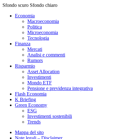
Sfondo scuro
Sfondo chiaro
Economia
Macroeconomia
Politica
Microeconomia
Tecnologia
Finanza
Mercati
Analisi e commenti
Rumors
Risparmio
Asset Allocation
Investimenti
Mondo ETF
Pensione e previdenza integrativa
Flash Economia
K Briefing
Green Economy
ESG
Investimenti sostenibili
Trends
Mappa del sito
Note legali – Disclaimer