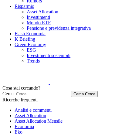
Rumors
Risparmio
Asset Allocation
Investimenti
Mondo ETF
Pensione e previdenza integrativa
Flash Economia
K Briefing
Green Economy
ESG
Investimenti sostenibili
Trends
Cosa stai cercando?
Cerca
Cerca
Cerca
Ricerche frequenti
Analisi e commenti
Asset Allocation
Asset Allocation Mensile
Economia
Eko