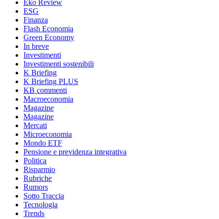
Eko Review
ESG
Finanza
Flash Economia
Green Economy
In breve
Investimenti
Investimenti sostenibili
K Briefing
K Briefing PLUS
KB commenti
Macroeconomia
Magazine
Magazine
Mercati
Microeconomia
Mondo ETF
Pensione e previdenza integrativa
Politica
Risparmio
Rubriche
Rumors
Sotto Traccia
Tecnologia
Trends