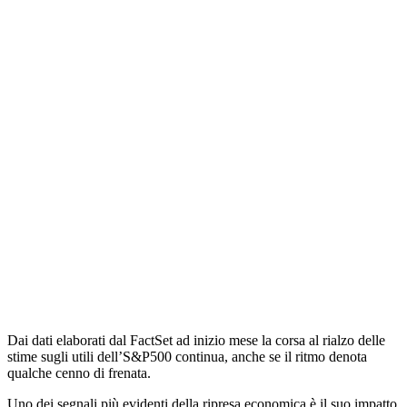
Dai dati elaborati dal FactSet ad inizio mese la corsa al rialzo delle
stime sugli utili dell’S&P500 continua, anche se il ritmo denota
qualche cenno di frenata.
Uno dei segnali più evidenti della ripresa economica è il suo impatto