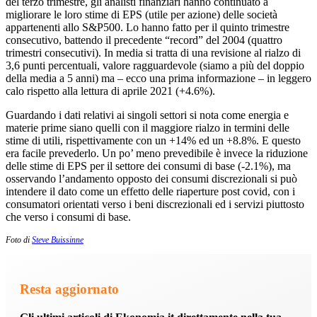
del terzo trimestre, gli analisti finanziari hanno continuato a
migliorare le loro stime di EPS (utile per azione) delle società
appartenenti allo S&P500. Lo hanno fatto per il quinto trimestre
consecutivo, battendo il precedente “record” del 2004 (quattro
trimestri consecutivi). In media si tratta di una revisione al rialzo di
3,6 punti percentuali, valore ragguardevole (siamo a più del doppio
della media a 5 anni) ma – ecco una prima informazione – in leggero
calo rispetto alla lettura di aprile 2021 (+4.6%).
Guardando i dati relativi ai singoli settori si nota come energia e
materie prime siano quelli con il maggiore rialzo in termini delle
stime di utili, rispettivamente con un +14% ed un +8.8%. E questo
era facile prevederlo. Un po’ meno prevedibile è invece la riduzione
delle stime di EPS per il settore dei consumi di base (-2.1%), ma
osservando l’andamento opposto dei consumi discrezionali si può
intendere il dato come un effetto delle riaperture post covid, con i
consumatori orientati verso i beni discrezionali ed i servizi piuttosto
che verso i consumi di base.
Foto di
Steve Buissinne
Resta aggiornato