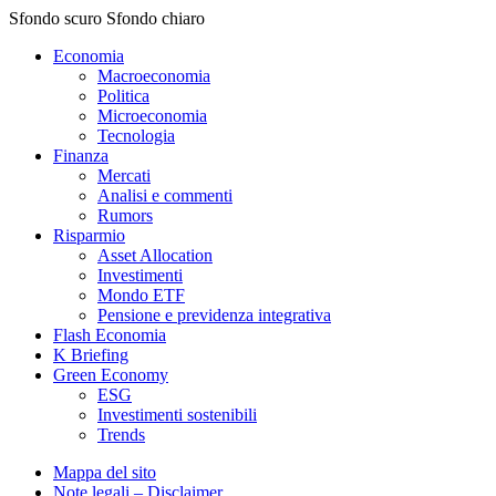
Sfondo scuro
Sfondo chiaro
Economia
Macroeconomia
Politica
Microeconomia
Tecnologia
Finanza
Mercati
Analisi e commenti
Rumors
Risparmio
Asset Allocation
Investimenti
Mondo ETF
Pensione e previdenza integrativa
Flash Economia
K Briefing
Green Economy
ESG
Investimenti sostenibili
Trends
Mappa del sito
Note legali – Disclaimer