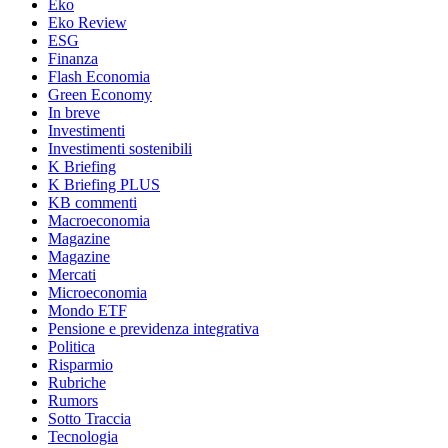
Eko
Eko Review
ESG
Finanza
Flash Economia
Green Economy
In breve
Investimenti
Investimenti sostenibili
K Briefing
K Briefing PLUS
KB commenti
Macroeconomia
Magazine
Magazine
Mercati
Microeconomia
Mondo ETF
Pensione e previdenza integrativa
Politica
Risparmio
Rubriche
Rumors
Sotto Traccia
Tecnologia