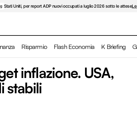
Stati Uniti, per report ADP nuovi occupati a luglio 2026 sotto le attese
Le
ng
inanza
Risparmio
Flash Economia
K Briefing
G
BCE rivede target inflazione. USA, richieste sussidi st
get inflazione. USA,
efing
 stabili