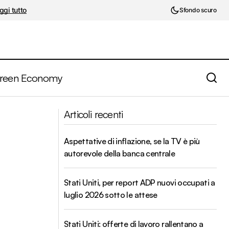
ggi tutto
Sfondo scuro
reen Economy
Il peso dei rischi ambientali sul debito
abili
Articoli recenti
corporate
Aspettative di inflazione, se la TV è più
autorevole della banca centrale
Stati Uniti, per report ADP nuovi occupati a
luglio 2026 sotto le attese
Stati Uniti: offerte di lavoro rallentano a