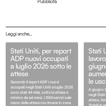
Pubblicità
Leggi anche...
Stati Uniti, per report
Stati 
ADP nuovi occupati
lavoro
a luglio 2026 sotto le
giugn
attese
aumen
le usc
Secondo il report ADP i nuovi
occupati negli Stati Uniti a luglio 2026
A giugno 2
sono stati 44 mila, sotto le attese e
negli Stati
minimo da sei mesi. L'ISM servizi sale
attese, fe
meno delle attese ma rimane in zona
Stabili le