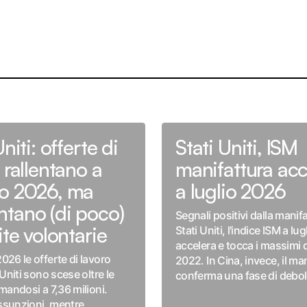
Uniti: offerte di
Stati Uniti, ISM
 rallentano a
manifattura acc
o 2026, ma
a luglio 2026
tano (di poco)
Segnali positivi dalla manifa
ite volontarie
Stati Uniti, l'indice ISM a lug
accelera e tocca i massimi
026 le offerte di lavoro
2022. In Cina, invece, il ma
 Uniti sono scese oltre le
conferma una fase di debo
rmandosi a 7,36 milioni.
 assunzioni, mentre