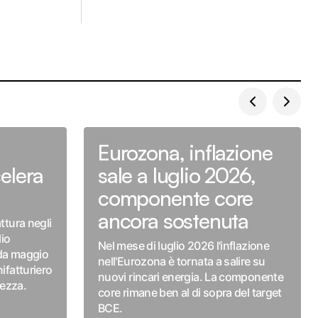
Eurozona, inflazione
elera
sale a luglio 2026,
componente core
ancora sostenuta
ttura negli
lio
Nel mese di luglio 2026 l'inflazione
 da maggio
nell'Eurozona è tornata a salire su
nifatturiero
nuovi rincari energia. La componente
lezza.
core rimane ben al di sopra del target
BCE.