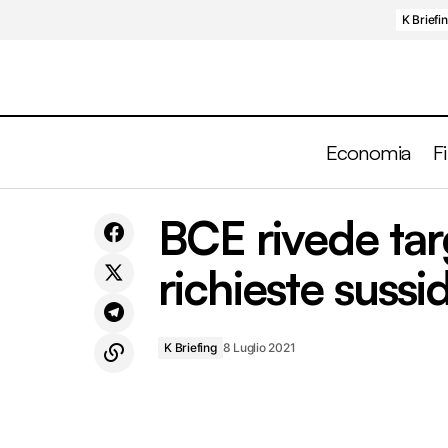
K Briefi
Economia
F
BCE rivede tar
Cosa succede ai prezzi del petrolio?
K Bri
richieste sussidi
K Briefing
8 Luglio 2021