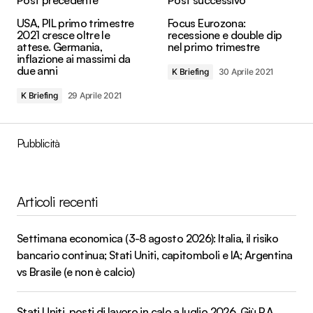
Post precedente
Post successivo
USA, PIL primo trimestre
Focus Eurozona:
2021 cresce oltre le
recessione e double dip
attese. Germania,
nel primo trimestre
inflazione ai massimi da
due anni
K Briefing
30 Aprile 2021
K Briefing
29 Aprile 2021
Pubblicità
Articoli recenti
Settimana economica (3-8 agosto 2026): Italia, il risiko
bancario continua; Stati Uniti, capitomboli e IA; Argentina
vs Brasile (e non è calcio)
Stati Uniti, posti di lavoro in calo a luglio 2026. Giù P.A.,