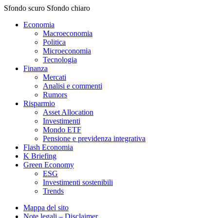
Sfondo scuro
Sfondo chiaro
Economia
Macroeconomia
Politica
Microeconomia
Tecnologia
Finanza
Mercati
Analisi e commenti
Rumors
Risparmio
Asset Allocation
Investimenti
Mondo ETF
Pensione e previdenza integrativa
Flash Economia
K Briefing
Green Economy
ESG
Investimenti sostenibili
Trends
Mappa del sito
Note legali – Disclaimer