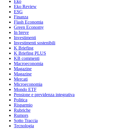
Eko
Eko Review
ESG
Finanza
Flash Economia
Green Economy
In breve
Investimenti
Investimenti sostenibili
K Briefing
K Briefing PLUS
KB commenti
Macroeconomia
Magazine
Magazine
Mercati
Microeconomia
Mondo ETF
Pensione e previdenza integrativa
Politica
Risparmio
Rubriche
Rumors
Sotto Traccia
Tecnologia