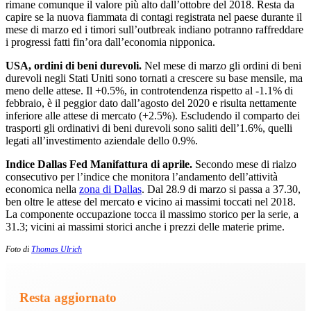
rimane comunque il valore più alto dall’ottobre del 2018. Resta da
capire se la nuova fiammata di contagi registrata nel paese durante il
mese di marzo ed i timori sull’outbreak indiano potranno raffreddare
i progressi fatti fin’ora dall’economia nipponica.
USA, ordini di beni durevoli.
Nel mese di marzo gli ordini di beni
durevoli negli Stati Uniti sono tornati a crescere su base mensile, ma
meno delle attese. Il +0.5%, in controtendenza rispetto al -1.1% di
febbraio, è il peggior dato dall’agosto del 2020 e risulta nettamente
inferiore alle attese di mercato (+2.5%). Escludendo il comparto dei
trasporti gli ordinativi di beni durevoli sono saliti dell’1.6%, quelli
legati all’investimento aziendale dello 0.9%.
Indice Dallas Fed Manifattura di aprile.
Secondo mese di rialzo
consecutivo per l’indice che monitora l’andamento dell’attività
economica nella
zona di Dallas
. Dal 28.9 di marzo si passa a 37.30,
ben oltre le attese del mercato e vicino ai massimi toccati nel 2018.
La componente occupazione tocca il massimo storico per la serie, a
31.3; vicini ai massimi storici anche i prezzi delle materie prime.
Foto di
Thomas Ulrich
Resta aggiornato