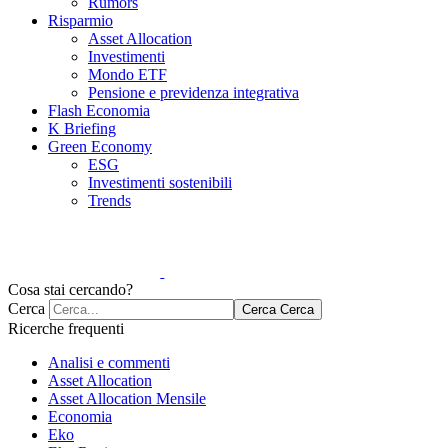
Rumors
Risparmio
Asset Allocation
Investimenti
Mondo ETF
Pensione e previdenza integrativa
Flash Economia
K Briefing
Green Economy
ESG
Investimenti sostenibili
Trends
Cosa stai cercando?
Cerca
Cerca
Cerca
Ricerche frequenti
Analisi e commenti
Asset Allocation
Asset Allocation Mensile
Economia
Eko