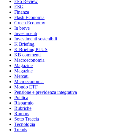
Eko Review
ESG
Finanza
Flash Economia
Green Economy
In breve
Investimenti
Investimenti sostenibili
K Briefing
K Briefing PLUS
KB commenti
Macroeconomia
Magazine
Magazine
Mercati
Microeconomia
Mondo ETF
Pensione e previdenza integrativa
Politica
Risparmio
Rubriche
Rumors
Sotto Traccia
Tecnologia
Trends