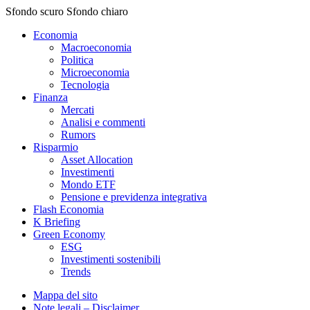
Sfondo scuro
Sfondo chiaro
Economia
Macroeconomia
Politica
Microeconomia
Tecnologia
Finanza
Mercati
Analisi e commenti
Rumors
Risparmio
Asset Allocation
Investimenti
Mondo ETF
Pensione e previdenza integrativa
Flash Economia
K Briefing
Green Economy
ESG
Investimenti sostenibili
Trends
Mappa del sito
Note legali – Disclaimer