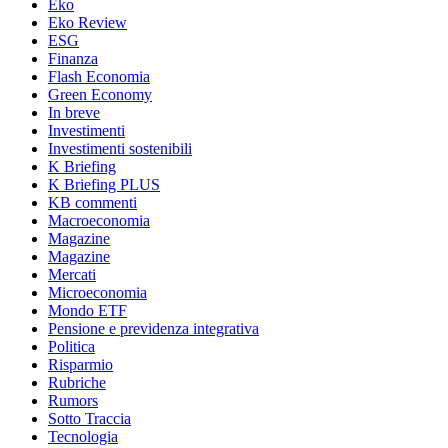
Eko
Eko Review
ESG
Finanza
Flash Economia
Green Economy
In breve
Investimenti
Investimenti sostenibili
K Briefing
K Briefing PLUS
KB commenti
Macroeconomia
Magazine
Magazine
Mercati
Microeconomia
Mondo ETF
Pensione e previdenza integrativa
Politica
Risparmio
Rubriche
Rumors
Sotto Traccia
Tecnologia