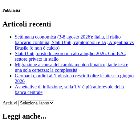
Pubblicità
Articoli recenti
Settimana economica (3-8 agosto 2026): Italia, il risiko
bancario continua; Stati Uniti, capitomboli e IA; Argentina vs
Brasile (e non è calcio)
Stati Uniti, posti di lavoro in calo a luglio 2026. Giù P.A.,
settore privato in stallo
Migrazione a causa del cambiamento climatico, tante tesi e
una sola certezza: la complessità
Germania, ordini all’industria cresciuti oltre le attese a giugno
2026
Aspettative di inflazione, se la TV è più autorevole della
banca centrale
Archivi
Leggi anche...