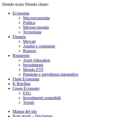
Sfondo scuro
Sfondo chiaro
Economia
Macroeconomia
Politica
Microeconomia
Tecnologia
Finanza
Mercati
Analisi e commenti
Rumors
Risparmio
Asset Allocation
Investimenti
Mondo ETF
Pensione e previdenza integrativa
Flash Economia
K Briefing
Green Economy
ESG
Investimenti sostenibili
Trends
Mappa del sito
Note legali – Disclaimer