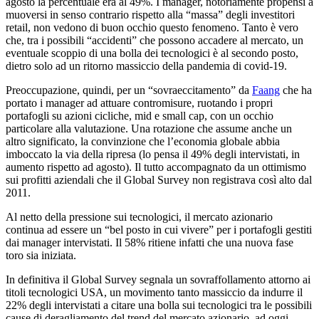
agosto la percentuale era al 49%. I manager, notoriamente propensi a
muoversi in senso contrario rispetto alla “massa” degli investitori
retail, non vedono di buon occhio questo fenomeno. Tanto è vero
che, tra i possibili “accidenti” che possono accadere al mercato, un
eventuale scoppio di una bolla dei tecnologici è al secondo posto,
dietro solo ad un ritorno massiccio della pandemia di covid-19.
Preoccupazione, quindi, per un “sovraeccitamento” da
Faang
che ha
portato i manager ad attuare contromisure, ruotando i propri
portafogli su azioni cicliche, mid e small cap, con un occhio
particolare alla valutazione. Una rotazione che assume anche un
altro significato, la convinzione che l’economia globale abbia
imboccato la via della ripresa (lo pensa il 49% degli intervistati, in
aumento rispetto ad agosto). Il tutto accompagnato da un ottimismo
sui profitti aziendali che il Global Survey non registrava così alto dal
2011.
Al netto della pressione sui tecnologici, il mercato azionario
continua ad essere un “bel posto in cui vivere” per i portafogli gestiti
dai manager intervistati. Il 58% ritiene infatti che una nuova fase
toro sia iniziata.
In definitiva il Global Survey segnala un sovraffollamento attorno ai
titoli tecnologici USA, un movimento tanto massiccio da indurre il
22% degli intervistati a citare una bolla sui tecnologici tra le possibili
cause di deragliamento del trend del mercato azionario, ad oggi