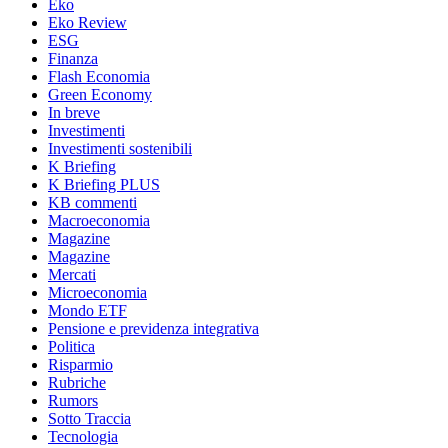
Eko
Eko Review
ESG
Finanza
Flash Economia
Green Economy
In breve
Investimenti
Investimenti sostenibili
K Briefing
K Briefing PLUS
KB commenti
Macroeconomia
Magazine
Magazine
Mercati
Microeconomia
Mondo ETF
Pensione e previdenza integrativa
Politica
Risparmio
Rubriche
Rumors
Sotto Traccia
Tecnologia