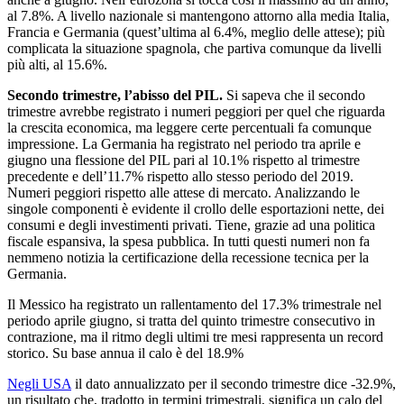
al 7.8%. A livello nazionale si mantengono attorno alla media Italia,
Francia e Germania (quest’ultima al 6.4%, meglio delle attese); più
complicata la situazione spagnola, che partiva comunque da livelli
più alti, al 15.6%.
Secondo trimestre, l’abisso del PIL.
Si sapeva che il secondo
trimestre avrebbe registrato i numeri peggiori per quel che riguarda
la crescita economica, ma leggere certe percentuali fa comunque
impressione. La Germania ha registrato nel periodo tra aprile e
giugno una flessione del PIL pari al 10.1% rispetto al trimestre
precedente e dell’11.7% rispetto allo stesso periodo del 2019.
Numeri peggiori rispetto alle attese di mercato. Analizzando le
singole componenti è evidente il crollo delle esportazioni nette, dei
consumi e degli investimenti privati. Tiene, grazie ad una politica
fiscale espansiva, la spesa pubblica. In tutti questi numeri non fa
nemmeno notizia la certificazione della recessione tecnica per la
Germania.
Il Messico ha registrato un rallentamento del 17.3% trimestrale nel
periodo aprile giugno, si tratta del quinto trimestre consecutivo in
contrazione, ma il ritmo degli ultimi tre mesi rappresenta un record
storico. Su base annua il calo è del 18.9%
Negli USA
il dato annualizzato per il secondo trimestre dice -32.9%,
un risultato che, tradotto in termini trimestrali, significa un calo del