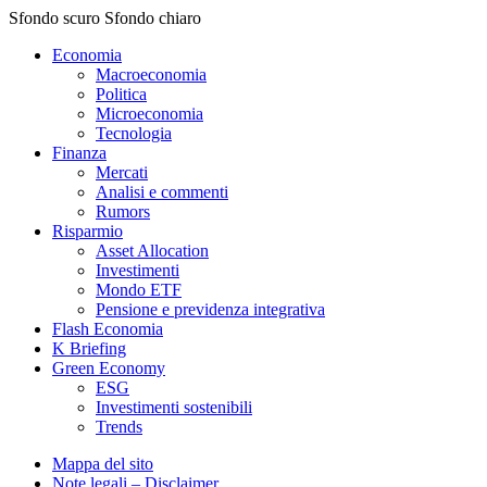
Sfondo scuro
Sfondo chiaro
Economia
Macroeconomia
Politica
Microeconomia
Tecnologia
Finanza
Mercati
Analisi e commenti
Rumors
Risparmio
Asset Allocation
Investimenti
Mondo ETF
Pensione e previdenza integrativa
Flash Economia
K Briefing
Green Economy
ESG
Investimenti sostenibili
Trends
Mappa del sito
Note legali – Disclaimer