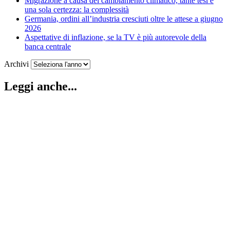
Migrazione a causa del cambiamento climatico, tante tesi e
una sola certezza: la complessità
Germania, ordini all’industria cresciuti oltre le attese a giugno
2026
Aspettative di inflazione, se la TV è più autorevole della
banca centrale
Archivi
Leggi anche...