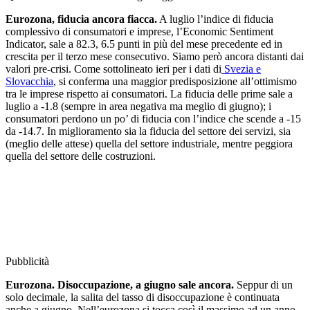
Eurozona, fiducia ancora fiacca.
A luglio l’indice di fiducia
complessivo di consumatori e imprese, l’Economic Sentiment
Indicator, sale a 82.3, 6.5 punti in più del mese precedente ed in
crescita per il terzo mese consecutivo. Siamo però ancora distanti dai
valori pre-crisi. Come sottolineato ieri per i dati di
Svezia e
Slovacchia
, si conferma una maggior predisposizione all’ottimismo
tra le imprese rispetto ai consumatori. La fiducia delle prime sale a
luglio a -1.8 (sempre in area negativa ma meglio di giugno); i
consumatori perdono un po’ di fiducia con l’indice che scende a -15
da -14.7. In miglioramento sia la fiducia del settore dei servizi, sia
(meglio delle attese) quella del settore industriale, mentre peggiora
quella del settore delle costruzioni.
Pubblicità
Eurozona. Disoccupazione, a giugno sale ancora.
Seppur di un
solo decimale, la salita del tasso di disoccupazione è continuata
anche a giugno. Nell’eurozona si tocca così il massimo ad un anno,