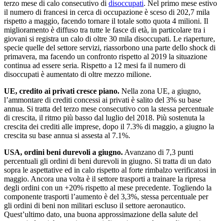
terzo mese di calo consecutivo di
disoccupati
. Nel primo mese estivo
il numero di francesi in cerca di occupazione è sceso di 202,7 mila
rispetto a maggio, facendo tornare il totale sotto quota 4 milioni. Il
miglioramento è diffuso tra tutte le fasce di età, in particolare tra i
giovani si registra un calo di oltre 30 mila disoccupati. Le riaperture,
specie quelle del settore servizi, riassorbono una parte dello shock di
primavera, ma facendo un confronto rispetto al 2019 la situazione
continua ad essere seria. Rispetto a 12 mesi fa il numero di
disoccupati è aumentato di oltre mezzo milione.
UE, credito ai privati cresce piano.
Nella zona UE, a giugno,
l’ammontare di crediti concessi ai privati è salito del 3% su base
annua. Si tratta del terzo mese consecutivo con la stessa percentuale
di crescita, il ritmo più basso dal luglio del 2018. Più sostenuta la
crescita dei crediti alle imprese, dopo il 7.3% di maggio, a giugno la
crescita su base annua si assesta al 7.1%.
USA, ordini beni durevoli a giugno.
Avanzano di 7,3 punti
percentuali gli ordini di beni durevoli in giugno. Si tratta di un dato
sopra le aspettative ed in calo rispetto al forte rimbalzo verificatosi in
maggio. Ancora una volta è il settore trasporti a trainare la ripresa
degli ordini con un +20% rispetto al mese precedente. Togliendo la
componente trasporti l’aumento è del 3,3%, stessa percentuale per
gli ordini di beni non militari escluso il settore aeronautico.
Quest’ultimo dato, una buona approssimazione della salute del