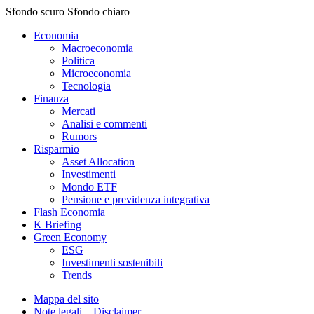
Sfondo scuro
Sfondo chiaro
Economia
Macroeconomia
Politica
Microeconomia
Tecnologia
Finanza
Mercati
Analisi e commenti
Rumors
Risparmio
Asset Allocation
Investimenti
Mondo ETF
Pensione e previdenza integrativa
Flash Economia
K Briefing
Green Economy
ESG
Investimenti sostenibili
Trends
Mappa del sito
Note legali – Disclaimer