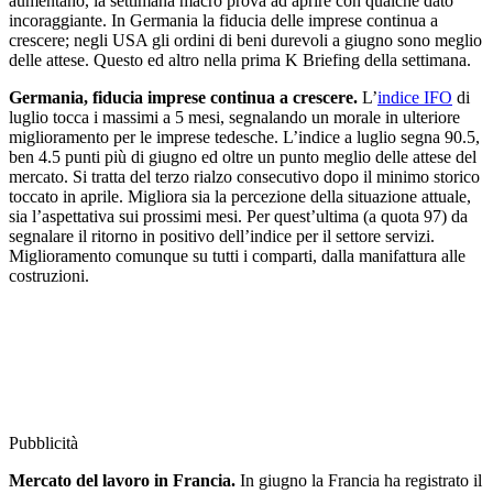
aumentano, la settimana macro prova ad aprire con qualche dato
incoraggiante. In Germania la fiducia delle imprese continua a
crescere; negli USA gli ordini di beni durevoli a giugno sono meglio
delle attese. Questo ed altro nella prima K Briefing della settimana.
Germania, fiducia imprese continua a crescere.
L’
indice IFO
di
luglio tocca i massimi a 5 mesi, segnalando un morale in ulteriore
miglioramento per le imprese tedesche. L’indice a luglio segna 90.5,
ben 4.5 punti più di giugno ed oltre un punto meglio delle attese del
mercato. Si tratta del terzo rialzo consecutivo dopo il minimo storico
toccato in aprile. Migliora sia la percezione della situazione attuale,
sia l’aspettativa sui prossimi mesi. Per quest’ultima (a quota 97) da
segnalare il ritorno in positivo dell’indice per il settore servizi.
Miglioramento comunque su tutti i comparti, dalla manifattura alle
costruzioni.
Pubblicità
Mercato del lavoro in Francia.
In giugno la Francia ha registrato il