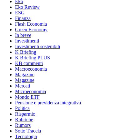
Eko
Eko Review
ESG
Finanza
Flash Economia
Green Economy
In breve
Investimenti
Investimenti sostenibili
K Briefing
K Briefing PLUS
KB commenti
Macroeconomia
Magazine
Magazine
Mercati
Microeconomia
Mondo ETF
Pensione e previdenza integrativa
Politica
Risparmio
Rubriche
Rumors
Sotto Traccia
Tecnologia