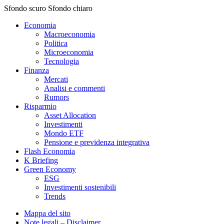
Sfondo scuro
Sfondo chiaro
Economia
Macroeconomia
Politica
Microeconomia
Tecnologia
Finanza
Mercati
Analisi e commenti
Rumors
Risparmio
Asset Allocation
Investimenti
Mondo ETF
Pensione e previdenza integrativa
Flash Economia
K Briefing
Green Economy
ESG
Investimenti sostenibili
Trends
Mappa del sito
Note legali – Disclaimer