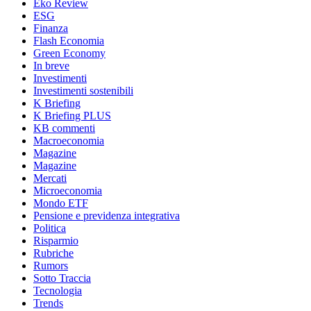
Eko Review
ESG
Finanza
Flash Economia
Green Economy
In breve
Investimenti
Investimenti sostenibili
K Briefing
K Briefing PLUS
KB commenti
Macroeconomia
Magazine
Magazine
Mercati
Microeconomia
Mondo ETF
Pensione e previdenza integrativa
Politica
Risparmio
Rubriche
Rumors
Sotto Traccia
Tecnologia
Trends