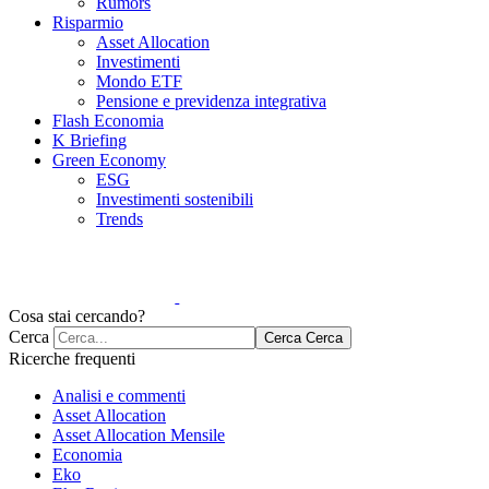
Rumors
Risparmio
Asset Allocation
Investimenti
Mondo ETF
Pensione e previdenza integrativa
Flash Economia
K Briefing
Green Economy
ESG
Investimenti sostenibili
Trends
Cosa stai cercando?
Cerca
Cerca
Cerca
Ricerche frequenti
Analisi e commenti
Asset Allocation
Asset Allocation Mensile
Economia
Eko