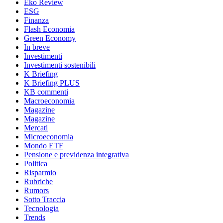
Eko Review
ESG
Finanza
Flash Economia
Green Economy
In breve
Investimenti
Investimenti sostenibili
K Briefing
K Briefing PLUS
KB commenti
Macroeconomia
Magazine
Magazine
Mercati
Microeconomia
Mondo ETF
Pensione e previdenza integrativa
Politica
Risparmio
Rubriche
Rumors
Sotto Traccia
Tecnologia
Trends