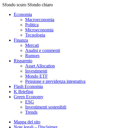
Sfondo scuro
Sfondo chiaro
Economia
Macroeconomia
Politica
Microeconomia
Tecnologia
Finanza
Mercati
Analisi e commenti
Rumors
Risparmio
Asset Allocation
Investimenti
Mondo ETF
Pensione e previdenza integrativa
Flash Economia
K Briefing
Green Economy
ESG
Investimenti sostenibili
Trends
Mappa del sito
Note legali – Disclaimer