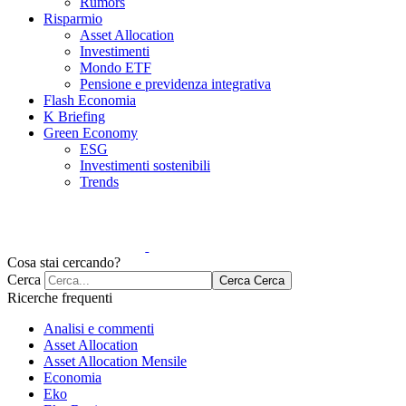
Rumors
Risparmio
Asset Allocation
Investimenti
Mondo ETF
Pensione e previdenza integrativa
Flash Economia
K Briefing
Green Economy
ESG
Investimenti sostenibili
Trends
Cosa stai cercando?
Cerca
Cerca
Cerca
Ricerche frequenti
Analisi e commenti
Asset Allocation
Asset Allocation Mensile
Economia
Eko