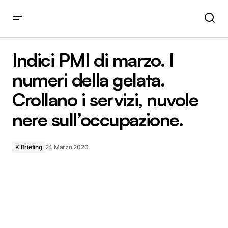
Indici PMI di marzo. I numeri della gelata. Crollano i servizi,
nuvole nere sull’occupazione.
Indici PMI di marzo. I
numeri della gelata.
Crollano i servizi, nuvole
nere sull’occupazione.
K Briefing
24 Marzo 2020