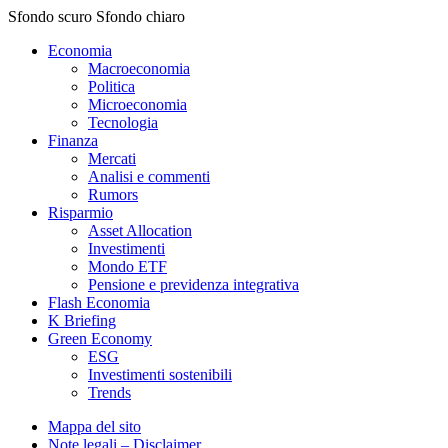
Sfondo scuro
Sfondo chiaro
Economia
Macroeconomia
Politica
Microeconomia
Tecnologia
Finanza
Mercati
Analisi e commenti
Rumors
Risparmio
Asset Allocation
Investimenti
Mondo ETF
Pensione e previdenza integrativa
Flash Economia
K Briefing
Green Economy
ESG
Investimenti sostenibili
Trends
Mappa del sito
Note legali – Disclaimer