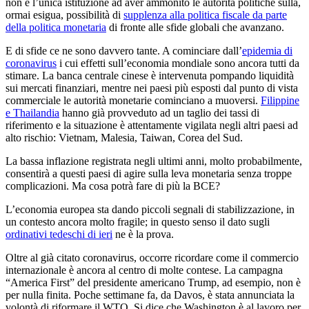
non è l’unica istituzione ad aver ammonito le autorità politiche sulla,
ormai esigua, possibilità di
supplenza alla politica fiscale da parte
della politica monetaria
di fronte alle sfide globali che avanzano.
E di sfide ce ne sono davvero tante. A cominciare dall’
epidemia di
coronavirus
i cui effetti sull’economia mondiale sono ancora tutti da
stimare. La banca centrale cinese è intervenuta pompando liquidità
sui mercati finanziari, mentre nei paesi più esposti dal punto di vista
commerciale le autorità monetarie cominciano a muoversi.
Filippine
e Thailandia
hanno già provveduto ad un taglio dei tassi di
riferimento e la situazione è attentamente vigilata negli altri paesi ad
alto rischio: Vietnam, Malesia, Taiwan, Corea del Sud.
La bassa inflazione registrata negli ultimi anni, molto probabilmente,
consentirà a questi paesi di agire sulla leva monetaria senza troppe
complicazioni. Ma cosa potrà fare di più la BCE?
L’economia europea sta dando piccoli segnali di stabilizzazione, in
un contesto ancora molto fragile; in questo senso il dato sugli
ordinativi tedeschi di ieri
ne è la prova.
Oltre al già citato coronavirus, occorre ricordare come il commercio
internazionale è ancora al centro di molte contese. La campagna
“America First” del presidente americano Trump, ad esempio, non è
per nulla finita. Poche settimane fa, da Davos, è stata annunciata la
volontà di riformare il WTO. Si dice che Washington è al lavoro per