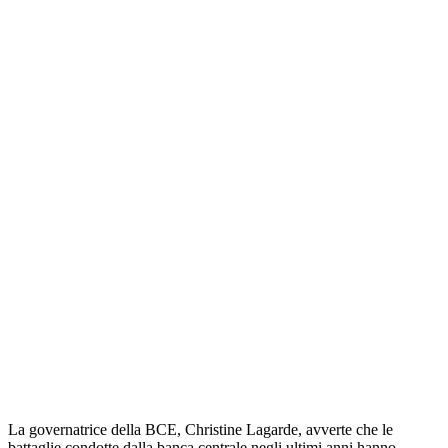
La governatrice della BCE, Christine Lagarde, avverte che le
battaglie condotte dalla banca centrale negli ultimi anni hanno