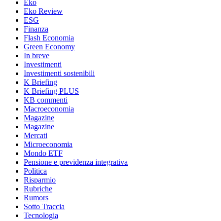
Eko
Eko Review
ESG
Finanza
Flash Economia
Green Economy
In breve
Investimenti
Investimenti sostenibili
K Briefing
K Briefing PLUS
KB commenti
Macroeconomia
Magazine
Magazine
Mercati
Microeconomia
Mondo ETF
Pensione e previdenza integrativa
Politica
Risparmio
Rubriche
Rumors
Sotto Traccia
Tecnologia