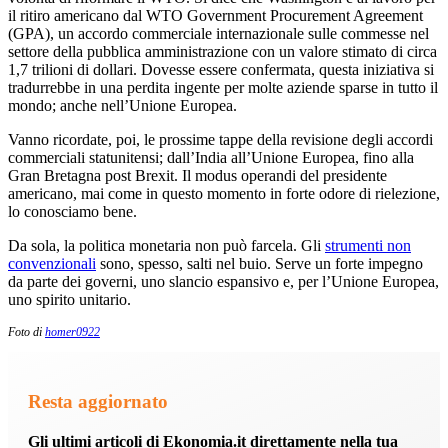
il ritiro americano dal WTO Government Procurement Agreement
(GPA), un accordo commerciale internazionale sulle commesse nel
settore della pubblica amministrazione con un valore stimato di circa
1,7 trilioni di dollari. Dovesse essere confermata, questa iniziativa si
tradurrebbe in una perdita ingente per molte aziende sparse in tutto il
mondo; anche nell’Unione Europea.
Vanno ricordate, poi, le prossime tappe della revisione degli accordi
commerciali statunitensi; dall’India all’Unione Europea, fino alla
Gran Bretagna post Brexit. Il modus operandi del presidente
americano, mai come in questo momento in forte odore di rielezione,
lo conosciamo bene.
Da sola, la politica monetaria non può farcela. Gli
strumenti non
convenzionali
sono, spesso, salti nel buio. Serve un forte impegno
da parte dei governi, uno slancio espansivo e, per l’Unione Europea,
uno spirito unitario.
Foto di
homer0922
Resta aggiornato
Gli ultimi articoli di Ekonomia.it direttamente nella tua