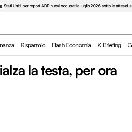
Stati Uniti, per report ADP nuovi occupati a luglio 2026 sotto le attese
Le
ng
inanza
Risparmio
Flash Economia
K Briefing
G
Il PIL tedesco rialza la testa, per ora
ialza la testa, per ora
K Briefing