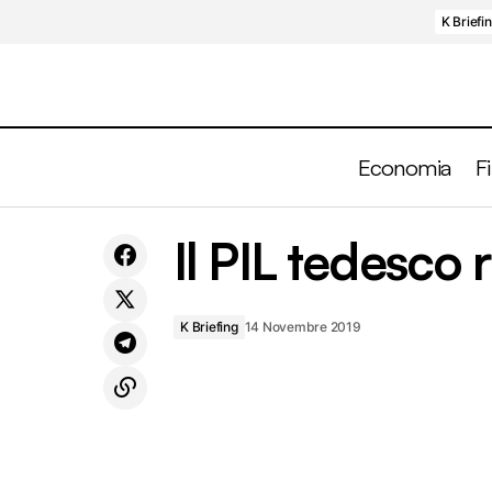
K Briefi
Economia
F
La lenta ed inesorabile ascesa delle
Il PIL tedesco r
disuguaglianze
K Briefing
14 Novembre 2019