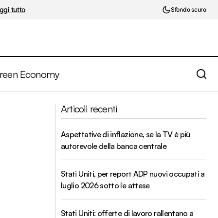
ggi tutto
Sfondo scuro
reen Economy
Rapporto CONSOB. Il risparmiatore
Articoli recenti
italiano? Avverso alla perdita e con poche
conoscenze
Aspettative di inflazione, se la TV è più
autorevole della banca centrale
Stati Uniti, per report ADP nuovi occupati a
luglio 2026 sotto le attese
Stati Uniti: offerte di lavoro rallentano a