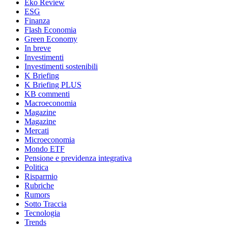
Eko Review
ESG
Finanza
Flash Economia
Green Economy
In breve
Investimenti
Investimenti sostenibili
K Briefing
K Briefing PLUS
KB commenti
Macroeconomia
Magazine
Magazine
Mercati
Microeconomia
Mondo ETF
Pensione e previdenza integrativa
Politica
Risparmio
Rubriche
Rumors
Sotto Traccia
Tecnologia
Trends