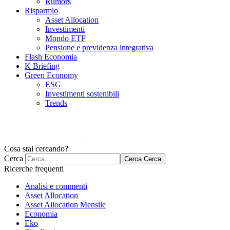
Rumors
Risparmio
Asset Allocation
Investimenti
Mondo ETF
Pensione e previdenza integrativa
Flash Economia
K Briefing
Green Economy
ESG
Investimenti sostenibili
Trends
Cosa stai cercando?
Cerca
Cerca
Cerca
Ricerche frequenti
Analisi e commenti
Asset Allocation
Asset Allocation Mensile
Economia
Eko