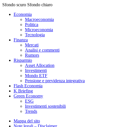
Sfondo scuro
Sfondo chiaro
Economia
Macroeconomia
Politica
Microeconomia
Tecnologia
Finanza
Mercati
Analisi e commenti
Rumors
Risparmio
Asset Allocation
Investimenti
Mondo ETF
Pensione e previdenza integrativa
Flash Economia
K Briefing
Green Economy
ESG
Investimenti sostenibili
Trends
Mappa del sito
Note legali – Disclaimer