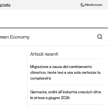
i tutto
Sfondo scuro
reen Economy
Secondo semestre 2018. Occhio alle
 risparmi?
Articoli recenti
trimestrali
Migrazione a causa del cambiamento
climatico, tante tesi e una sola certezza: la
complessità
Germania, ordini all’industria cresciuti oltre
le attese a giugno 2026