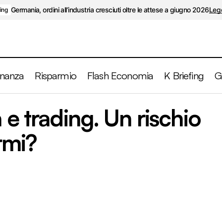
Germania, ordini all’industria cresciuti oltre le attese a giugno 2026
Legg
fing
inanza
Risparmio
Flash Economia
K Briefing
G
Gestione attiva e trading. Un rischio per i tuoi
 e trading. Un rischio
i
Risparmio
armi?