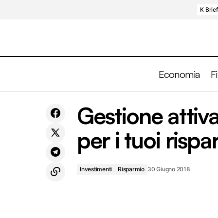
K Brie
Economia
F
Le domande improvvise. Cosa sono
Gestione attiva
Investiment
l'active risk ed il misfit risk?
per i tuoi risp
Investimenti
Risparmio
30 Giugno 2018