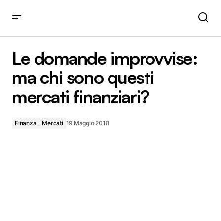
Le domande improvvise: ma chi sono questi mercati
finanziari?
Le domande improvvise:
ma chi sono questi
mercati finanziari?
Finanza
Mercati
19 Maggio 2018