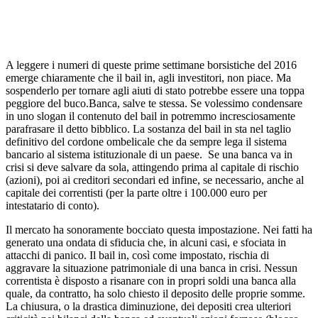
A leggere i numeri di queste prime settimane borsistiche del 2016
emerge chiaramente che il bail in, agli investitori, non piace. Ma
sospenderlo per tornare agli aiuti di stato potrebbe essere una toppa
peggiore del buco.
Banca, salve te stessa. Se volessimo condensare
in uno slogan il contenuto del bail in potremmo incresciosamente
parafrasare il detto bibblico. La sostanza del bail in sta nel taglio
definitivo del cordone ombelicale che da sempre lega il sistema
bancario al sistema istituzionale di un paese. Se una banca va in
crisi si deve salvare da sola, attingendo prima al capitale di rischio
(azioni), poi ai creditori secondari ed infine, se necessario, anche al
capitale dei correntisti (per la parte oltre i 100.000 euro per
intestatario di conto).
Il mercato ha sonoramente bocciato questa impostazione. Nei fatti ha
generato una ondata di sfiducia che, in alcuni casi, e sfociata in
attacchi di panico. Il bail in, così come impostato, rischia di
aggravare la situazione patrimoniale di una banca in crisi. Nessun
correntista è disposto a risanare con in propri soldi una banca alla
quale, da contratto, ha solo chiesto il deposito delle proprie somme.
La chiusura, o la drastica diminuzione, dei depositi crea ulteriori