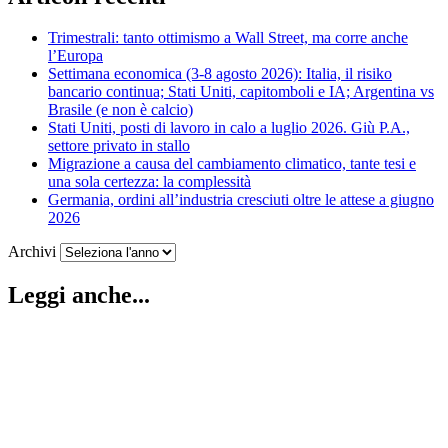
Trimestrali: tanto ottimismo a Wall Street, ma corre anche
l’Europa
Settimana economica (3-8 agosto 2026): Italia, il risiko
bancario continua; Stati Uniti, capitomboli e IA; Argentina vs
Brasile (e non è calcio)
Stati Uniti, posti di lavoro in calo a luglio 2026. Giù P.A.,
settore privato in stallo
Migrazione a causa del cambiamento climatico, tante tesi e
una sola certezza: la complessità
Germania, ordini all’industria cresciuti oltre le attese a giugno
2026
Archivi
Leggi anche...