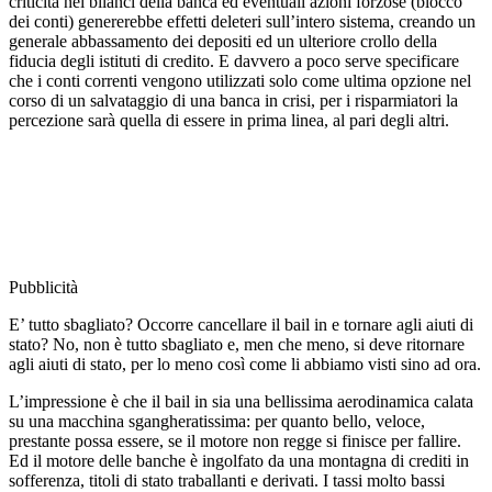
criticità nei bilanci della banca ed eventuali azioni forzose (blocco
dei conti) genererebbe effetti deleteri sull’intero sistema, creando un
generale abbassamento dei depositi ed un ulteriore crollo della
fiducia degli istituti di credito. E davvero a poco serve specificare
che i conti correnti vengono utilizzati solo come ultima opzione nel
corso di un salvataggio di una banca in crisi, per i risparmiatori la
percezione sarà quella di essere in prima linea, al pari degli altri.
Pubblicità
E’ tutto sbagliato? Occorre cancellare il bail in e tornare agli aiuti di
stato? No, non è tutto sbagliato e, men che meno, si deve ritornare
agli aiuti di stato, per lo meno così come li abbiamo visti sino ad ora.
L’impressione è che il bail in sia una bellissima aerodinamica calata
su una macchina sgangheratissima: per quanto bello, veloce,
prestante possa essere, se il motore non regge si finisce per fallire.
Ed il motore delle banche è ingolfato da una montagna di crediti in
sofferenza, titoli di stato traballanti e derivati. I tassi molto bassi