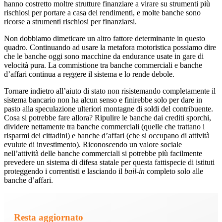
hanno costretto moltre strutture finanziare a virare su strumenti più
rischiosi per portare a casa dei rendimenti, e molte banche sono
ricorse a strumenti rischiosi per finanziarsi.
Non dobbiamo dimeticare un altro fattore determinante in questo
quadro. Continuando ad usare la metafora motoristica possiamo dire
che le banche oggi sono macchine da endurance usate in gare di
velocità pura. La commistione tra banche commerciali e banche
d’affari continua a reggere il sistema e lo rende debole.
Tornare indietro all’aiuto di stato non risistemando completamente il
sistema bancario non ha alcun senso e finirebbe solo per dare in
pasto alla speculazione ulteriori montagne di soldi del contribuente.
Cosa si potrebbe fare allora? Ripulire le banche dai crediti sporchi,
dividere nettamente tra banche commerciali (quelle che trattano i
risparmi dei cittadini) e banche d’affari (che si occupano di attività
evulute di investimento). Riconoscendo un valore sociale
nell’attività delle banche commerciali si potrebbe più facilmente
prevedere un sistema di difesa statale per questa fattispecie di istituti
proteggendo i correntisti e lasciando il
bail-in
completo solo alle
banche d’affari.
Resta aggiornato