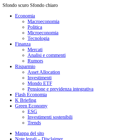
Sfondo scuro
Sfondo chiaro
Economia
Macroeconomia
Politica
Microeconomia
Tecnologia
Finanza
Mercati
Analisi e commenti
Rumors
Risparmio
Asset Allocation
Investimenti
Mondo ETF
Pensione e previdenza integrativa
Flash Economia
K Briefing
Green Economy
ESG
Investimenti sostenibili
Trends
Mappa del sito
Note legali – Disclaimer