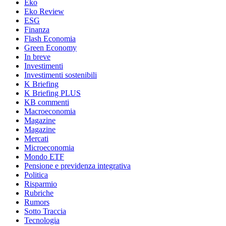
Eko
Eko Review
ESG
Finanza
Flash Economia
Green Economy
In breve
Investimenti
Investimenti sostenibili
K Briefing
K Briefing PLUS
KB commenti
Macroeconomia
Magazine
Magazine
Mercati
Microeconomia
Mondo ETF
Pensione e previdenza integrativa
Politica
Risparmio
Rubriche
Rumors
Sotto Traccia
Tecnologia